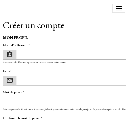
Créer un compte
MON PROFIL
Nom d'utilisateur
Lettres et chiffres uniquement - 4 caractères minimum
E-mail
Mot de passe
Mot de passe de 8 à 48 caractères avec 3 des 4 types suivants : minuscule, majuscule, caractère spécial et chiffre.
Confirmer le mot de passe