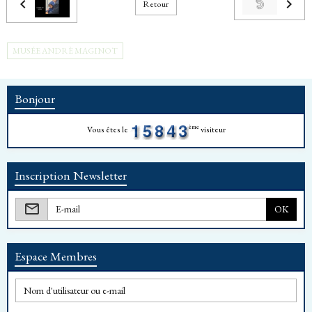
Retour
MUSÉE ANDRÈ MAGINOT
Bonjour
ème
Vous êtes le
visiteur
Inscription Newsletter
OK
Espace Membres