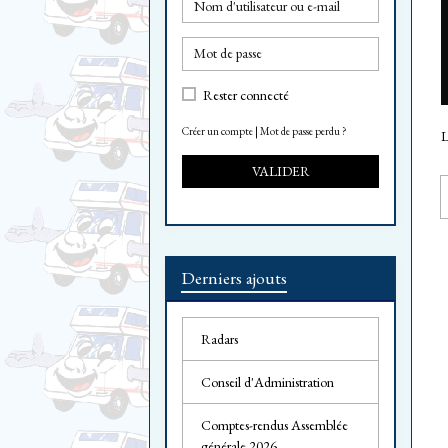
Rester connecté
Créer un compte
|
Mot de passe perdu ?
L
VALIDER
Derniers ajouts
Radars
Conseil d'Administration
Comptes-rendus Assemblée
générale 2026