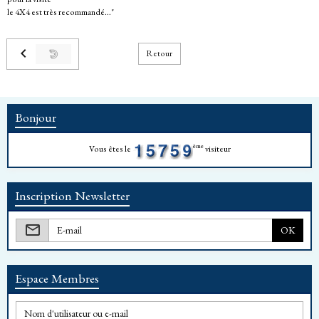
le 4X4 est très recommandé..."
Retour
Bonjour
ème
Vous êtes le
visiteur
Inscription Newsletter
OK
Espace Membres