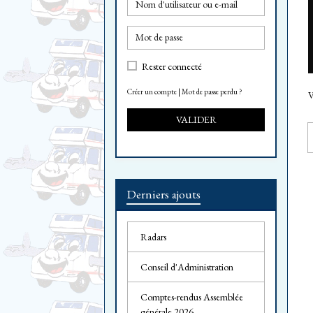
Rester connecté
Créer un compte
|
Mot de passe perdu ?
V
VALIDER
Derniers ajouts
Radars
Conseil d'Administration
Comptes-rendus Assemblée
générale 2026