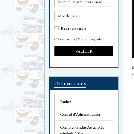
Rester connecté
Créer un compte
|
Mot de passe perdu ?
VALIDER
0
c
Derniers ajouts
Radars
Conseil d'Administration
Comptes-rendus Assemblée
générale 2026