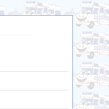
***************************